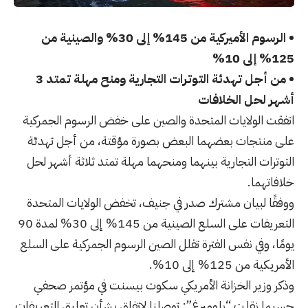
• الرسوم الأميركية من 145% إلى 30% والصينية من
125% إلى 10%
• من أجل تهدئة التوترات التجارية ومنح مهلة تمتد 3
أشهر لحل الخلافات
اتفقت الولايات المتحدة والصين على خفض الرسوم الجمركية
على منتجات بعضهما البعض بصورة مؤقتة، من أجل تهدئة
التوترات التجارية بينهما ومنحهما مهلة تمتد ثلاثة أشهر لحل
خلافاتهما.
ووفقًا لبيان مشترك صدر في جنيف، تخفض الولايات المتحدة
التعريفات على السلع الصينية من 145% إلى 30% لمدة 90
يومًا، وفي نفس الفترة تقلل الصين الرسوم الجمركية على السلع
الأمريكية من 125% إلى 10%.
وذكر وزير الخزانة الأمريكي سكوت بيسنت في مؤتمر صحفي
حسبما نقلت “بلومبرغ”: توصلنا لاتفاق بشأن تعليق التعريفات