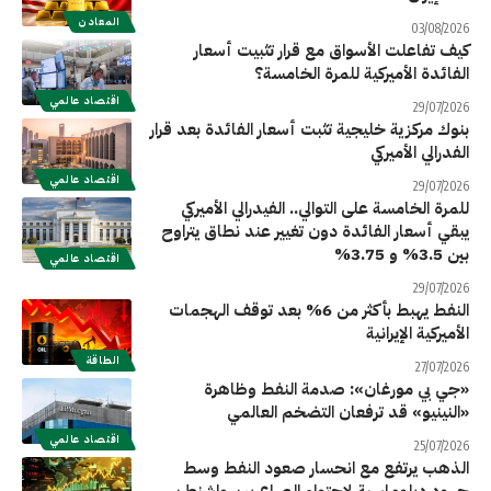
المعادن
03/08/2026
كيف تفاعلت الأسواق مع قرار تثبيت أسعار
الفائدة الأميركية للمرة الخامسة؟
اقتصاد عالمي
29/07/2026
بنوك مركزية خليجية تثبت أسعار الفائدة بعد قرار
الفدرالي الأميركي
اقتصاد عالمي
29/07/2026
للمرة الخامسة على التوالي.. الفيدرالي الأميركي
يبقي أسعار الفائدة دون تغيير عند نطاق يتراوح
بين 3.5% و 3.75%
اقتصاد عالمي
29/07/2026
النفط يهبط بأكثر من 6% بعد توقف الهجمات
الأميركية الإيرانية
الطاقة
27/07/2026
«جي بي مورغان»: صدمة النفط وظاهرة
«النينيو» قد ترفعان التضخم العالمي
اقتصاد عالمي
25/07/2026
الذهب يرتفع مع انحسار صعود النفط وسط
جهود دبلوماسية لاحتواء الصراع بين واشنطن