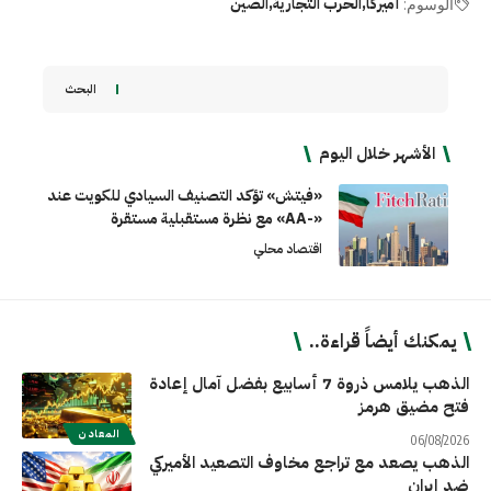
أميركا
الحرب التجارية
الصين
الوسوم:
البحث
الأشهر خلال اليوم
«فيتش» تؤكد التصنيف السيادي للكويت عند
«-AA» مع نظرة مستقبلية مستقرة
اقتصاد محلي
يمكنك أيضاً قراءة..
الذهب يلامس ذروة 7 أسابيع بفضل آمال إعادة
فتح مضيق هرمز
المعادن
06/08/2026
الذهب يصعد مع تراجع مخاوف التصعيد الأميركي
ضد إيران