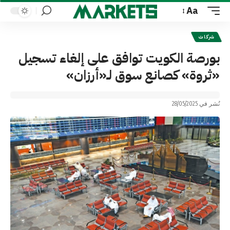
Aa
Font
Resizer
شركات
بورصة الكويت توافق على إلغاء تسجيل
«ثروة» كصانع سوق لـ«أرزان»
نُشر في 28/05/2025