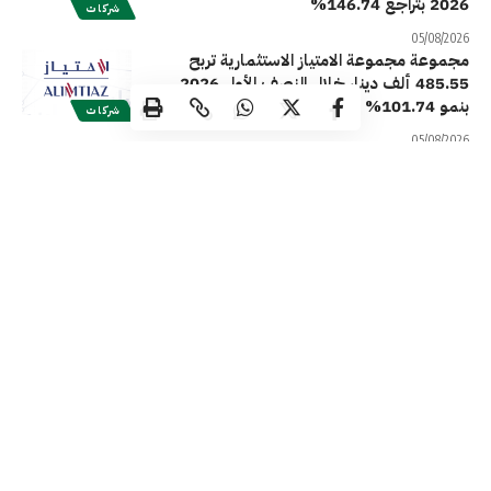
2026 بتراجع 146.74%
شركات
05/08/2026
مجموعة مجموعة الامتياز الاستثمارية تربح
485.55 ألف دينار خلال النصف الأول 2026
بنمو 101.74%
شركات
05/08/2026
«وربة للتأمين» تحقق أرباحاً صافية بقيمة 2.70
مليون دينار خلال النصف الأول من 2026
شركات
05/08/2026
«سفن» تساهم بمليوني دولار أمريكي لدعم
صندوق الكويت للاستجابة الطارئة
شركات
05/08/2026
تابعتان لـ«سنرجي» توقعان عقود تجديد وتعديل
تسهيلات ائتمانية لتصبح بقيمة 7.5 مليون دينار
شركات
04/08/2026