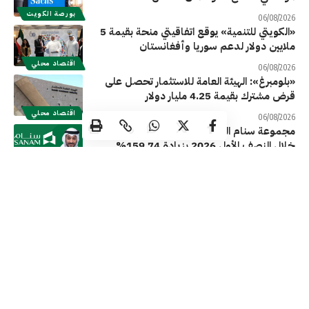
بورصة الكويت
06/08/2026
«الكويتي للتنمية» يوقع اتفاقيتي منحة بقيمة 5
ملايين دولار لدعم سوريا وأفغانستان
اقتصاد محلي
06/08/2026
«بلومبرغ»: الهيئة العامة للاستثمار تحصل على
قرض مشترك بقيمة 4.25 مليار دولار
اقتصاد محلي
06/08/2026
مجموعة سنام القابضة تربح 970.1 ألف دينار
خلال النصف الأول 2026 بزيادة 159.74%
شركات
06/08/2026
«إعادة التأمين الكويتية» تربح 9.05 مليون دينار
في النصف الأول 2026 بانخفاض 4.9%
شركات
06/08/2026
شركة الاستثمارات الوطنية تحقق صافي أرباح
12.3 مليون دينار وربحية 15.4 فلساً للسهم
خلال الربع الثاني من 2026
شركات
05/08/2026