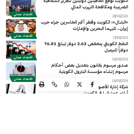
الكويت توقع اتفاقيتين دوليتين لتعزيز الشفافية
الضريبية ومكافحة التهرب المالي
اقتصاد محلي
28/06/2026
«الشال»: الكويت وقطر أكبر الخاسرين جراء حرب
إيران.. تليهما البحرين والإمارات
اقتصاد محلي
27/06/2026
النفط الكويتي ينخفض 2.63 دولار ليبلغ 76.81
دولاراً للبرميل
اقتصاد محلي
26/06/2026
صدور مرسوم بقانون بتعديل بعض أحكام
مرسوم إنشاء مؤسسة البترول الكويتية
اقتصاد محلي
24/06/2026
شركة إدارة الأصول العالمية «فرانكلين تمبلتون»
تُباشر عملياتها في الكويت
اقتصاد محلي
23/06/2026
«السكنية»: توقيع 3 عقود لتطوير البنية التحتية
في مدينة المطلاع السكنية ومشروع المساكن
الميسّرة
اقتصاد محلي
23/06/2026