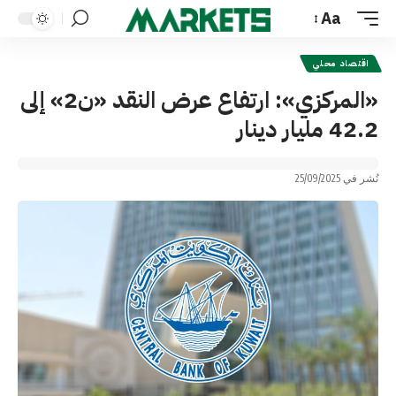
Aa
Font
Resizer
اقتصاد محلي
«المركزي»: ارتفاع عرض النقد «ن2» إلى
42.2 مليار دينار
نُشر في 25/09/2025