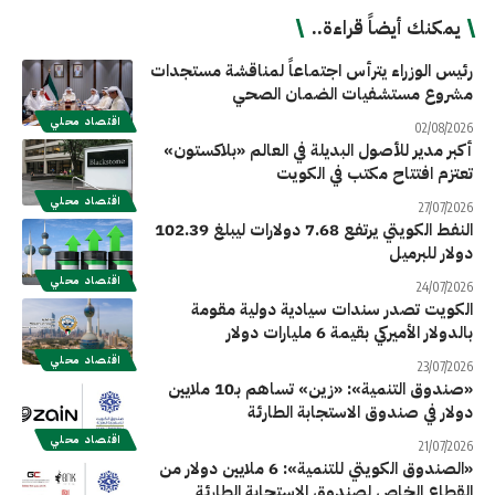
يمكنك أيضاً قراءة..
رئيس الوزراء يترأس اجتماعاً لمناقشة مستجدات
مشروع مستشفيات الضمان الصحي
اقتصاد محلي
02/08/2026
أكبر مدير للأصول البديلة في العالم «بلاكستون»
تعتزم افتتاح مكتب في الكويت
اقتصاد محلي
27/07/2026
النفط الكويتي يرتفع 7.68 دولارات ليبلغ 102.39
دولار للبرميل
اقتصاد محلي
24/07/2026
الكويت تصدر سندات سيادية دولية مقومة
بالدولار الأميركي بقيمة 6 مليارات دولار
اقتصاد محلي
23/07/2026
«صندوق التنمية»: «زين» تساهم بـ10 ملايين
دولار في صندوق الاستجابة الطارئة
اقتصاد محلي
21/07/2026
«الصندوق الكويتي للتنمية»: 6 ملايين دولار من
القطاع الخاص لصندوق الاستجابة الطارئة