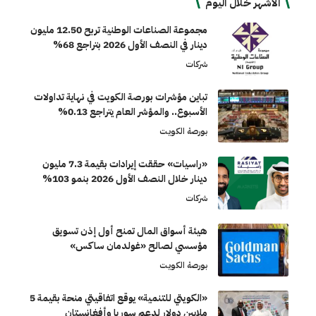
الأشهر خلال اليوم
مجموعة الصناعات الوطنية تربح 12.50 مليون
دينار في النصف الأول 2026 بتراجع 68%
شركات
تباين مؤشرات بورصة الكويت في نهاية تداولات
الأسبوع.. والمؤشر العام يتراجع 0.13%
بورصة الكويت
«راسيات» حققت إيرادات بقيمة 7.3 مليون
دينار خلال النصف الأول 2026 بنمو 103%
شركات
هيئة أسواق المال تمنح أول إذن تسويق
مؤسسي لصالح «غولدمان ساكس»
بورصة الكويت
«الكويتي للتنمية» يوقع اتفاقيتي منحة بقيمة 5
ملايين دولار لدعم سوريا وأفغانستان