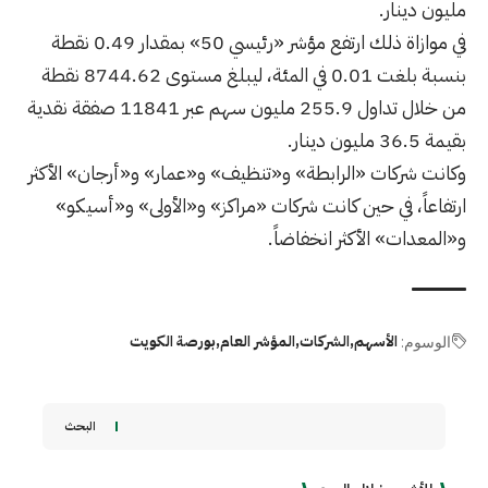
مليون دينار.
في موازاة ذلك ارتفع مؤشر «رئيسي 50» بمقدار 0.49 نقطة
بنسبة بلغت 0.01 في المئة، ليبلغ مستوى 8744.62 نقطة
من خلال تداول 255.9 مليون سهم عبر 11841 صفقة نقدية
بقيمة 36.5 مليون دينار.
وكانت شركات «الرابطة» و«تنظيف» و«عمار» و«أرجان» الأكثر
ارتفاعاً، في حين كانت شركات «مراكز» و«الأولى» و«أسيكو»
و«المعدات» الأكثر انخفاضاً.
الأسهم
الشركات
المؤشر العام
بورصة الكويت
الوسوم:
البحث