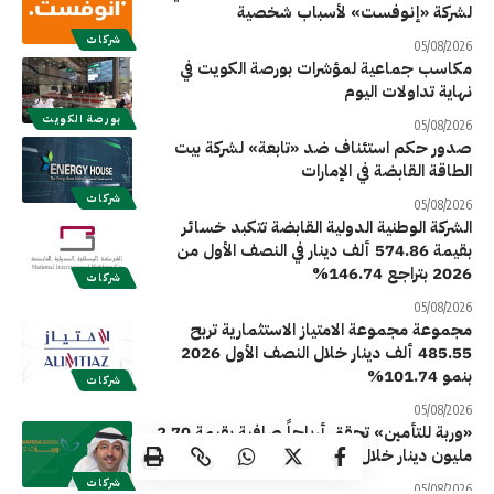
لشركة «إنوفست» لأسباب شخصية
شركات
05/08/2026
مكاسب جماعية لمؤشرات بورصة الكويت في
نهاية تداولات اليوم
بورصة الكويت
05/08/2026
صدور حكم استئناف ضد «تابعة» لشركة بيت
الطاقة القابضة في الإمارات
شركات
05/08/2026
الشركة الوطنية الدولية القابضة تتكبد خسائر
بقيمة 574.86 ألف دينار في النصف الأول من
2026 بتراجع 146.74%
شركات
05/08/2026
مجموعة مجموعة الامتياز الاستثمارية تربح
485.55 ألف دينار خلال النصف الأول 2026
بنمو 101.74%
شركات
05/08/2026
«وربة للتأمين» تحقق أرباحاً صافية بقيمة 2.70
مليون دينار خلال النصف الأول من 2026
شركات
05/08/2026