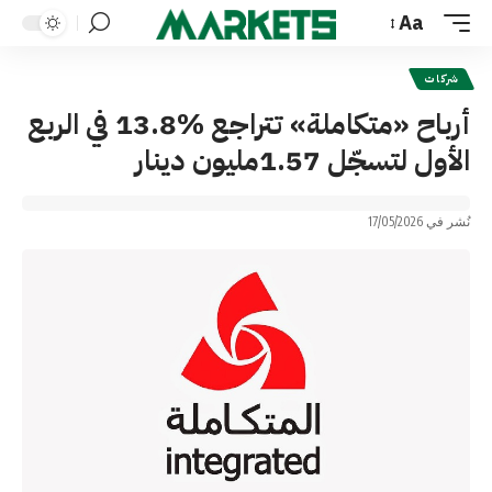
Aa
Font
Resizer
شركات
أرباح «متكاملة» تتراجع %13.8 في الربع
الأول لتسجّل 1.57مليون دينار
نُشر في 17/05/2026