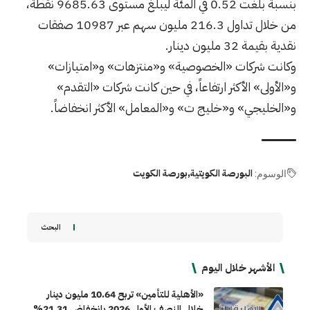
بنسبة بلغت 0.52 في المئة ليبلغ مستوى 9685.63 نقطة،
من خلال تداول 216.3 مليون سهم عبر 10987 صفقات
نقدية بقيمة 32 مليون دينار.
وكانت شركات «الخصوصية» و«منتزهات» و«امتيازات»
و«الأولى» الأكثر ارتفاعاً، في حين كانت شركات «التقدم»
و«الخليجي» و«خليج ت» و«المعامل» الأكثر انخفاضاً.
البورصة الكويتية
بورصة الكويت
الوسوم:
البحث
الأشهر خلال اليوم
«الأهلية للتأمين» تربح 10.64 مليون دينار
خلال النصف الأول 2026 بانخفاض 21.31%