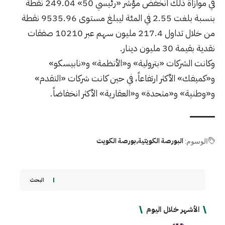
في موازاة ذلك انخفض مؤشر «رئيسي 50» 249.04 نقطة
بنسبة بلغت 2.55 في المئة ليبلغ مستوى 9535.96 نقطة
من خلال تداول 217.4 مليون سهم عبر 10210 صفقات
نقدية بقيمة 30 مليون دينار.
وكانت الشركات «بترولية» و«الأنظمة» و«نابيسكو»
و«كميفك» الأكثر ارتفاعاً، في حين كانت شركات «التقدم»
و«وطنية» و«متحدة» و«العقارية» الأكثر انخفاضاً.
البورصة الكويتية
بورصة الكويت
الوسوم:
البحث
الأشهر خلال اليوم