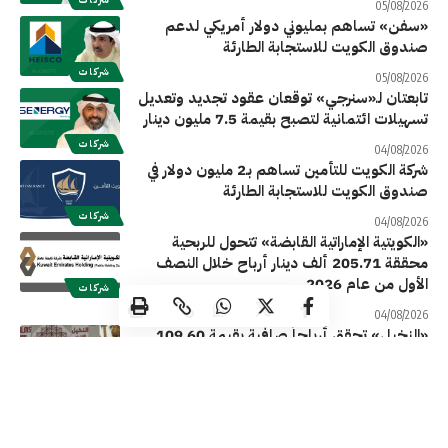
05/08/2026
«سفن» تساهم بمليوني دولار أمريكي لدعم
صندوق الكويت للاستجابة الطارئة
شركات
05/08/2026
تابعتان لـ«سنرجي» توقعان عقود تجديد وتعديل
تسهيلات ائتمانية لتصبح بقيمة 7.5 مليون دينار
شركات
04/08/2026
شركة الكويت للتأمين تساهم بـ2 مليون دولار في
صندوق الكويت للاستجابة الطارئة
شركات
04/08/2026
«الكويتية الإماراتية القابضة» تتحول للربحية
محققة 205.71 ألف دينار أرباح خلال النصف
الأول من عام 2026
شركات
04/08/2026
«النخيل» تحقق أرباحاً صافية بقيمة 109.60
ألف دينار خلال النصف الأول 2026 بتراجع
57.48%
شركات
04/08/2026
شركة الصناعات الوطنية تربح 859.84 ألف دينار