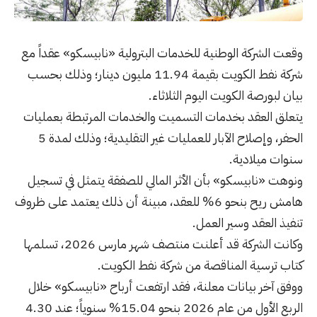
وقعت الشركة الوطنية للخدمات البترولية «نابيسكو» عقداً مع
شركة نفط الكويت بقيمة 11.94 مليون دينار؛ وذلك بحسب
بيان لبورصة الكويت اليوم الثلاثاء.
يتعلق العقد بخدمات التسميت والخدمات المرتبطة بعمليات
الحفر، وإصلاح الآبار للعمليات غير التقليدية؛ وذلك لمدة 5
سنوات ميلادية.
ونوهت «نابيسكو» بأن الأثر المالي للصفقة يتمثل في تسجيل
هامش ريح بنحو 6% للعقد، مبينة أن ذلك يعتمد على ظروف
تنفيذ العقد وسير العمل.
وكانت الشركة قد أعلنت منتصف شهر مارس 2026، تسلمها
كتاب ترسية المناقصة من شركة نفط الكويت.
ووفق آخر بيانات معلنة، فقد ارتفعت أرباح «نابيسكو» خلال
الربع الأول من عام 2026 بنحو 15.04% سنوياً؛ عند 4.30