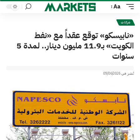
Aa
Font
Resizer
شركات
«نابيسكو» توقع عقداً مع «نفط
الكويت» بـ11.9 مليون دينار.. لمدة 5
سنوات
نُشر في 09/06/2026