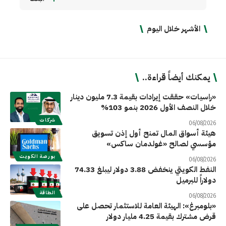
الأشهر خلال اليوم
يمكنك أيضاً قراءة..
«راسيات» حققت إيرادات بقيمة 7.3 مليون دينار
خلال النصف الأول 2026 بنمو 103%
شركات
06/08/2026
هيئة أسواق المال تمنح أول إذن تسويق
مؤسسي لصالح «غولدمان ساكس»
بورصة الكويت
06/08/2026
النفط الكويتي ينخفض 3.88 دولار ليبلغ 74.33
دولاراً للبرميل
الطاقة
06/08/2026
«بلومبرغ»: الهيئة العامة للاستثمار تحصل على
قرض مشترك بقيمة 4.25 مليار دولار