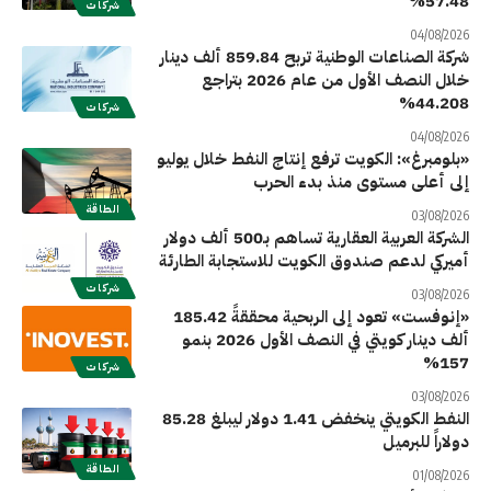
57.48%
شركات
04/08/2026
شركة الصناعات الوطنية تربح 859.84 ألف دينار
خلال النصف الأول من عام 2026 بتراجع
44.208%
شركات
04/08/2026
«بلومبرغ»: الكويت ترفع إنتاج النفط خلال يوليو
إلى أعلى مستوى منذ بدء الحرب
الطاقة
03/08/2026
الشركة العربية العقارية تساهم بـ500 ألف دولار
أميركي لدعم صندوق الكويت للاستجابة الطارئة
شركات
03/08/2026
«إنوفست» تعود إلى الربحية محققةً 185.42
ألف دينار كويتي في النصف الأول 2026 بنمو
157%
شركات
03/08/2026
النفط الكويتي ينخفض 1.41 دولار ليبلغ 85.28
دولاراً للبرميل
الطاقة
01/08/2026