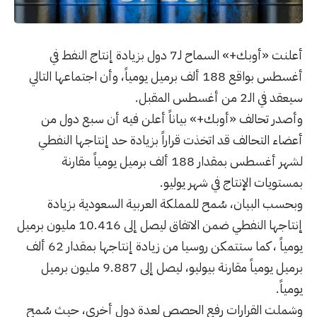
أعلنت «أوبك+» السماح لـ7 دول بزيادة إنتاج النفط في
أغسطس بواقع 188 ألف برميل يومياً، وأن اجتماعها التالي
سيعقد في الـ2 من أغسطس المقبل.
وأصدر تحالف «أوبك+» بياناً أعلن فيه أن سبع دول من
أعضاء التحالف قد اتخذت قراراً بزيادة حد إنتاجها النفطي
لشهر أغسطس بمقدار 188 ألف برميل يومياً مقارنة
بمستويات الإنتاج في شهر يوليو.
وبحسب البيان، سُمح للمملكة العربية السعودية بزيادة
إنتاجها النفطي ضمن الاتفاق ليصل إلى 10.416 مليون برميل
يومياً ، كما ستتمكن روسيا من زيادة إنتاجها بمقدار 62 ألف
برميل يومياً مقارنة بيوليو، ليصل إلى 9.887 مليون برميل
يومياً.
وشملت القرارات رفع الحصص لعدة دول أخرى، حيث سُمح