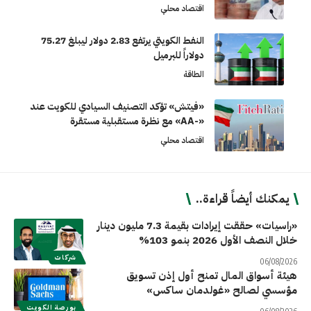
اقتصاد محلي
النفط الكويتي يرتفع 2.83 دولار ليبلغ 75.27
دولاراً للبرميل
الطاقة
«فيتش» تؤكد التصنيف السيادي للكويت عند
«-AA» مع نظرة مستقبلية مستقرة
اقتصاد محلي
يمكنك أيضاً قراءة..
«راسيات» حققت إيرادات بقيمة 7.3 مليون دينار
خلال النصف الأول 2026 بنمو 103%
شركات
06/08/2026
هيئة أسواق المال تمنح أول إذن تسويق
مؤسسي لصالح «غولدمان ساكس»
بورصة الكويت