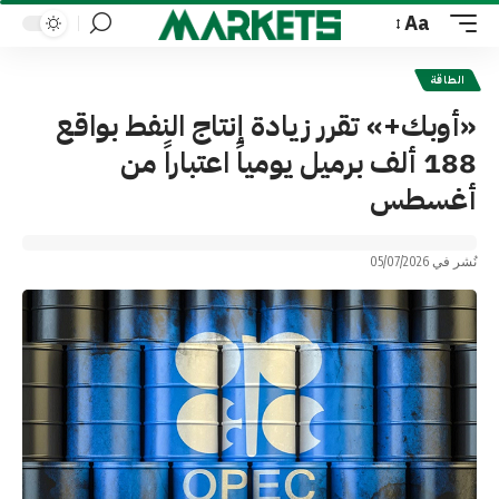
Aa
Font
Resizer
الطاقة
«أوبك+» تقرر زيادة إنتاج النفط بواقع
188 ألف برميل يومياً اعتباراً من
أغسطس
نُشر في 05/07/2026