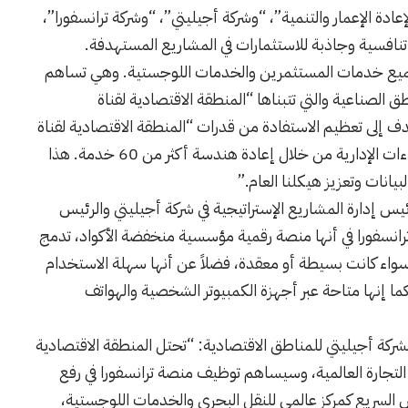
إعادة الإعمار والتنمية”، “وشركة أجيليتي”، “وشركة ترانسفورا”،
نافسية وجاذبة للاستثمارات في المشاريع المستهدفة.
ع خدمات المستثمرين والخدمات اللوجستية. وهي تساهم
طق الصناعية والتي تتبناها “المنطقة الاقتصادية لقناة
ف إلى تعظيم الاستفادة من قدرات “المنطقة الاقتصادية لقناة
السويس”، وخلق بيئة عمل مواتية وتبسيط الإجراءات الإدارية من خلال إعادة هندسة أكثر من 60 خدمة. هذا
يانات وتعزيز هيكلنا العام.”
س إدارة المشاريع الإستراتيجية في شركة أجيليتي والرئيس
 ترانسفورا في أنها منصة رقمية مؤسسية منخفضة الأكواد، تدمج
 سواء كانت بسيطة أو معقدة، فضلاً عن أنها سهلة الاستخدام
إنها متاحة عبر أجهزة الكمبيوتر الشخصية والهواتف
شركة أجيليتي للمناطق الاقتصادية: “تحتل المنطقة الاقتصادية
 التجارة العالمية، وسيساهم توظيف منصة ترانسفورا في رفع
 السريع كمركز عالمي للنقل البحري والخدمات اللوجستية،