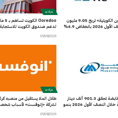
شركات
«إعادة التأمين الكويتية» تربح 9.05 مليون
Ooredoo ا
20 بانخفاض 4.9%
لدعم صندوق الكويت للاستجابة ا
05/08/2026
شركات
شركة مبرد القابضة تحقق 901.3 ألف دينار
طلال الملا يستقيل من منصبه كر
أرباحاً صافية خلال النصف الأول 2026 بنمو
لشركة «إنوفست» لأسباب شخصي
05/08/2026