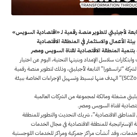
 تابعة لأجيليتي لتطوير منصة رقمية لـ «اقتصادية السويس»
ة الأعمال والاستثمار في المنطقة الاقتصادية
بتنمية المنطقة الاقتصادية لقناة السويس ومصر
وابتكارات سلاسل الإمداد وبنيتها التحتية، اليوم عن اختيار
ك الأوروبي لإعادة الإعمار والتنمية (EBRD)” لشركة “ترانسفورا” التابعة لأجيليتي، وذلك لتطوير منصة رقمية
خاصة بـ “المنطقة الاقتصادية لقناة السويس (SCZone)” الهدف منها تبسيط وتسهيل الإجراءات الخاصة ببيئة
أجيليتي مشغلة ومالكة لمجموعة من الشركات العالمية
اقتصادية لقناة السويس ومصر.
 أجيليتي للمناطق الاقتصادية”، شريك التحديث والتطوير للمنطقة
ة الإستراتيجية للمنطقة الاقتصادية في مجال الخدمات
لخدمات، وقد أنشأت مراكز جمركية ومراكز للخدمات اللوجستية