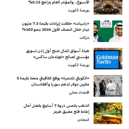
الأسبوع.. والمؤشر العام يتراجع 0.13%
بورصة الكويت
«راسيات» حققت إيرادات بقيمة 7.3 مليون
دينار خلال النصف الأول 2026 بنمو 103%
شركات
هيئة أسواق المال تمنح أول إذن تسويق
مؤسسي لصالح «غولدمان ساكس»
بورصة الكويت
«الكويتي للتنمية» يوقع اتفاقيتي منحة بقيمة 5
ملايين دولار لدعم سوريا وأفغانستان
اقتصاد محلي
الذهب يلامس ذروة 7 أسابيع بفضل آمال
إعادة فتح مضيق هرمز
المعادن