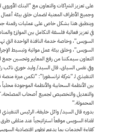
على تعزيز الشراكات والتعاون مع “البنك الأوروبي ل
وجميع الأطراف المعنية لضمان خلق بيئة أعمال ت
وينطبق هذا بشكل خاص على عمليات رقمنة جمي
في تعزيز فعالية فلسفة التكامل بين الموانئ والمنا
السويس”، وخاصة خدمة النافذة الواحدة التي تهد
التعاون سيمكننا من رفع المعايير وتحسين جمع الب
وفي نفس السياق، قال السيد/ وليد خوري نائب رئي
التنفيذي لـ “شركة ترانسفورا”: “تكمن ميزة منصة
بين الأنظمة السحابية والأنظمة الموجودة محلياً
والتعديل والتخصيص لجميع أصحاب المصلحة، كما 
المحمولة.”
بدوره قال السيد/ وائل خليفة، الرئيس التنفيذي ل
لقناة السويس موقعاً استراتيجياً عند متلقى طرق
كفاءة الخدمات بما يدعم تطوير اقتصادية السويس