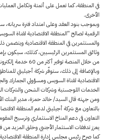
في المنطقة، كما تعمل على أتمتة وتكامل العمليات
الأخرى.
وبموجب بنود العقد وعلى امتداد فترة سريانه، سي
الرقمية لصالح “المنطقة الاقتصادية لقناة السويس
والمستثمرين في المنطقة الاقتصادية ويتضمن ذل
وثائق المستثمرين الرئيسيين، كذلك، سيكون بإم
من خلال المنصة توفير أكثر من 60 خدمة إلكترونية للمستثمرين المحتملين والحاليين.
وبالإضافة إلى ذلك، ستوفّر شركة أجيليتي للمناط
الاقتصادية لقناة السويس ومسؤولي الجمارك وال
الخدمات اللوجستية وشركات الشحن والشركات التي
ومن جهته قال السيد/ خالد حمزة، مدير البنك الأو
بالتعاون مع شركة أجيليتي لدعم المنطقة الاقتصا
التعاون في دعم المناخ الاستثماري وترسيخ المق
يعزز تدفقات الاستثمار الأجنبي وخلق المزيد من 
كما صرح رئيس مجلس إدارة المنطقة الاقتصادية ل