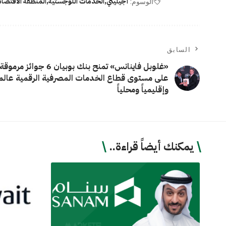
أجيليتي
الخدمات اللوجستية
المنطقة الاقتصاد
الوسوم:
السابق
«غلوبل فاينانس» تمنح بنك بوبيان 6 جوائز مرموقة
على مستوى قطاع الخدمات المصرفية الرقمية عالميا
وإقليمياً ومحلياً
يمكنك أيضاً قراءة..