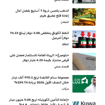
الذهب يلامس ذروة 7 أسابيع بفضل آمال
إعادة فتح مضيق هرمز
المعادن
النفط الكويتي ينخفض 3.88 دولار ليبلغ 74.33
دولاراً للبرميل
الطاقة
«بلومبرغ»: الهيئة العامة للاستثمار تحصل على
قرض مشترك بقيمة 4.25 مليار دولار
اقتصاد محلي
مجموعة سنام القابضة تربح 970.1 ألف دينار
خلال النصف الأول 2026 بزيادة 159.74%
شركات
«إعادة التأمين الكويتية» تربح 9.05 مليون دينار
في النصف الأول 2026 بانخفاض 4.9%