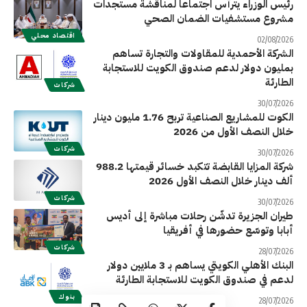
رئيس الوزراء يترأس اجتماعاً لمناقشة مستجدات
مشروع مستشفيات الضمان الصحي
اقتصاد محلي
02/08/2026
الشركة الأحمدية للمقاولات والتجارة تساهم
بمليون دولار لدعم صندوق الكويت للاستجابة
الطارئة
شركات
30/07/2026
الكوت للمشاريع الصناعية تربح 1.76 مليون دينار
خلال النصف الأول من 2026
شركات
30/07/2026
شركة المزايا القابضة تتكبد خسائر قيمتها 988.2
ألف دينار خلال النصف الأول 2026
شركات
30/07/2026
طيران الجزيرة تدشّن رحلات مباشرة إلى أديس
أبابا وتوسّع حضورها في أفريقيا
شركات
28/07/2026
البنك الأهلي الكويتي يساهم بـ 3 ملايين دولار
لدعم في صندوق الكويت للاستجابة الطارئة
بنوك
28/07/2026