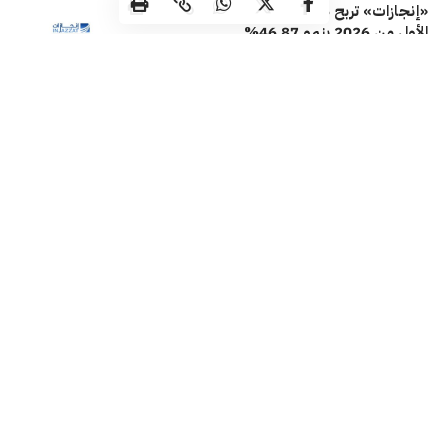
«إنجازات» تربح 1.16 مليون دينار خلال النصف
الأول من 2026 بنمو 46.87%
شركات
28/07/2026
«عقارات الكويت» تساهم بمليون دولار لدعم
صندوق الكويت للاستجابة الطارئة
شركات
28/07/2026
أكبر مدير للأصول البديلة في العالم «بلاكستون»
تعتزم افتتاح مكتب في الكويت
اقتصاد محلي
27/07/2026
تابعنا
جميع الحقوق محفوظة لـ ماركتس @ 2026