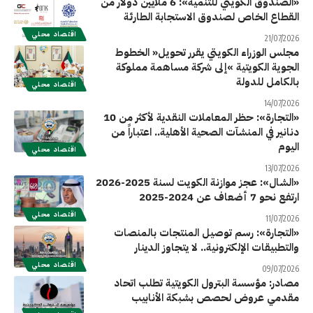
«الصندوق الكويتي للتنمية»: 6 ملايين دولار من
القطاع الخاص لصندوق الاستجابة الطارئة
اقتصاد محلي
21/07/2026
‬بالكامل‭ ‬للدولة
اقتصاد محلي
14/07/2026
«التجارة»: حظر المعاملات النقدية لأكثر من 10
دنانير في المنشآت الصحية الأهلية.. اعتباراً من
اليوم
اقتصاد محلي
13/07/2026
«الشال»: عجز موازنة الكويت لسنة 2025-2026
ارتفع نحو 7 أضعاف عن 2024-2025
اقتصاد محلي
11/07/2026
«التجارة»: رسم توصيل المنتجات بالمنصات
والتطبيقات الإلكترونية.. لا يتجاوز الدينار
اقتصاد محلي
09/07/2026
مصادر: مؤسسة البترول الكويتية تطلب اتحاد
مقدمي عروض لحصص بشبكة الأنابيب