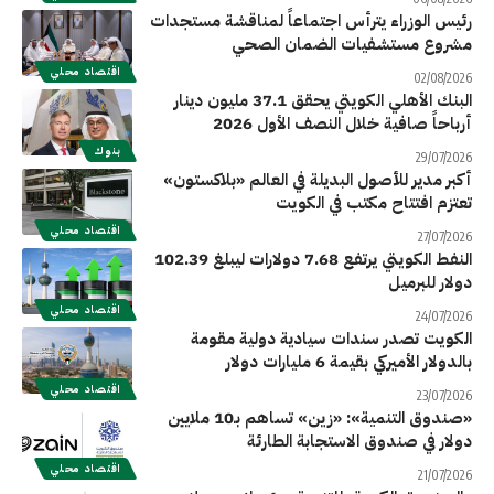
رئيس الوزراء يترأس اجتماعاً لمناقشة مستجدات
مشروع مستشفيات الضمان الصحي
اقتصاد محلي
02/08/2026
البنك الأهلي الكويتي يحقق 37.1 مليون دينار
أرباحاً صافية خلال النصف الأول 2026
بنوك
29/07/2026
أكبر مدير للأصول البديلة في العالم «بلاكستون»
تعتزم افتتاح مكتب في الكويت
اقتصاد محلي
27/07/2026
النفط الكويتي يرتفع 7.68 دولارات ليبلغ 102.39
دولار للبرميل
اقتصاد محلي
24/07/2026
الكويت تصدر سندات سيادية دولية مقومة
بالدولار الأميركي بقيمة 6 مليارات دولار
اقتصاد محلي
23/07/2026
«صندوق التنمية»: «زين» تساهم بـ10 ملايين
دولار في صندوق الاستجابة الطارئة
اقتصاد محلي
21/07/2026