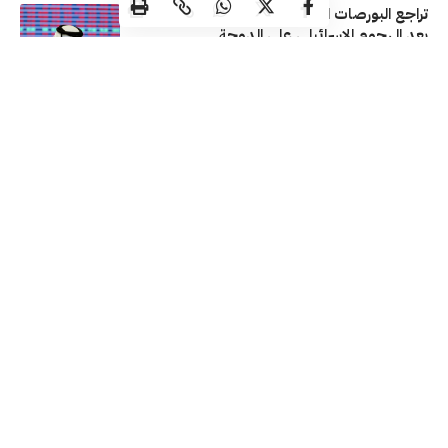
تراجع البورصات الخليجية في بداية جلسة اليوم
بعد الهجوم الإسرائيلي على الدوحة
الأسواق
الخليجية
10/09/2025
وزير المالية المصري: نعمل على طرح سندات
للمغتربين خلال العام الجاري
اقتصاد عربي
31/08/2025
الكويت استوردت ساعات سويسرية بـ107.8
مليون دولار خلال النصف الأول من 2025
اقتصاد محلي
19/07/2025
تابعنا
جميع الحقوق محفوظة لـ ماركتس @ 2026