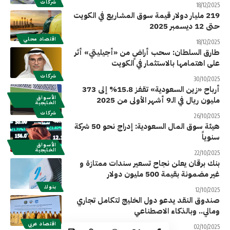
شركات
18/12/2025
219 مليار دولار قيمة سوق المشاريع في الكويت
حتى 12 ديسمبر 2025
اقتصاد محلي
18/12/2025
طارق السلطان: سحب أراضٍ من «أجيليتي» أثر
على اهتمامها بالاستثمار في الكويت
شركات
30/10/2025
أرباح «زين السعودية» تقفز 15.8% إلى 373
الأسواق
مليون ريال في الـ9 أشهر الأولى من 2025
الخليجية
شركات
26/10/2025
هيئة سوق المال السعودية: إدراج نحو 50 شركة
سنوياً
الأسواق
الخليجية
22/10/2025
بنك برقان يعلن نجاح تسعير سندات ممتازة و
غير مضمونة بقيمة 500 مليون دولار
بنوك
12/10/2025
صندوق النقد يدعو دول الخليج لتكامل تجاري
ومالي.. وبالذكاء الاصطناعي
اقتصاد عربي
02/10/2025