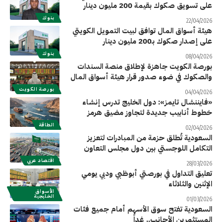
على تسويق صكوك بقيمة 200 مليون دينار
بنوك
22/04/2026
هيئة أسواق المال توافق لبيت التمويل الكويتي
على إصدار صكوك بـ200 مليون دينار
بنوك
08/04/2026
بورصة الكويت جاهزة لإطلاق منصة السندات
والصكوك في ضوء صدور قرار هيئة أسواق المال
بورصة الكويت
04/04/2026
«فايننشال تايمز»: دول الخليج تدرس إنشاء
خطوط أنابيب جديدة لتجاوز مضيق هرمز
الطاقة
02/04/2026
السعودية تُطلق حزمة من المبادرات لتعزيز
التكامل اللوجستي بين دول مجلس التعاون
اقتصاد عربي
28/03/2026
تعليق التداول في بورصتي أبوظبي ودبي يومي
الإثنين والثلاثاء
الأسواق
الخليجية
01/03/2026
السعودية تفتح سوق الأسهم أمام جميع فئات
المستثمرين الأجانب.. غداً