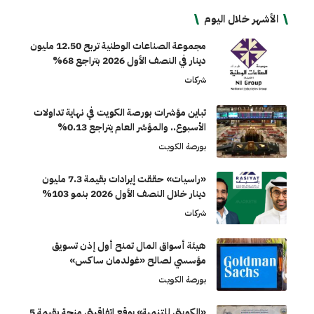
الأشهر خلال اليوم
مجموعة الصناعات الوطنية تربح 12.50 مليون
دينار في النصف الأول 2026 بتراجع 68%
شركات
تباين مؤشرات بورصة الكويت في نهاية تداولات
الأسبوع.. والمؤشر العام يتراجع 0.13%
بورصة الكويت
«راسيات» حققت إيرادات بقيمة 7.3 مليون
دينار خلال النصف الأول 2026 بنمو 103%
شركات
هيئة أسواق المال تمنح أول إذن تسويق
مؤسسي لصالح «غولدمان ساكس»
بورصة الكويت
«الكويتي للتنمية» يوقع اتفاقيتي منحة بقيمة 5