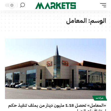
الوسم:
المعامل
شركات
«المعامل» تحصل 1.18 مليون دينار من بملف تنفيذ حكم