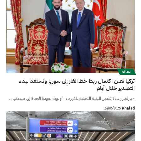
الطاقة
تركيا تعلن اكتمال ربط خط الغاز إلى سوريا وتستعد لبدء
التصدير خلال أيام
• بيرقدار: إعادة تفعيل البنية التحتية للكهرباء.. أولوية لعودة الحياة إلى طبيعتها…
Khaled
24/05/2025