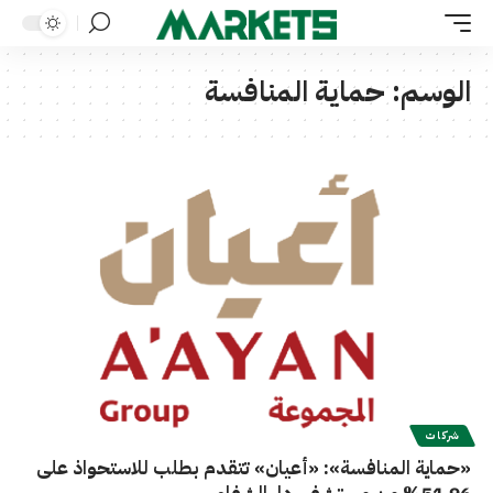
الوسم:
حماية المنافسة
شركات
«حماية المنافسة»: «أعيان» تتقدم بطلب للاستحواذ على