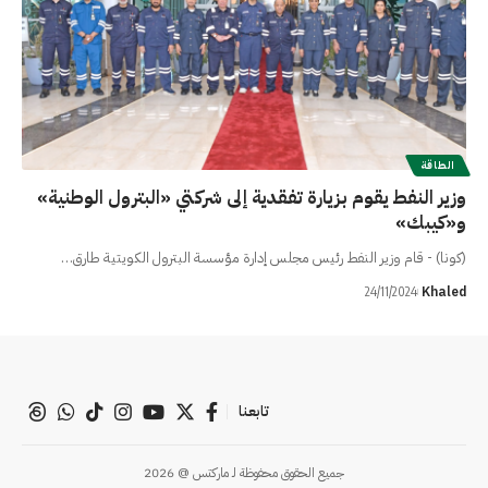
الطاقة
وزير النفط يقوم بزيارة تفقدية إلى شركتي «البترول الوطنية»
و«كيبك»
(كونا) - قام وزير النفط رئيس مجلس إدارة مؤسسة البترول الكويتية طارق…
Khaled
24/11/2024
تابعنا
جميع الحقوق محفوظة لـ ماركتس @ 2026