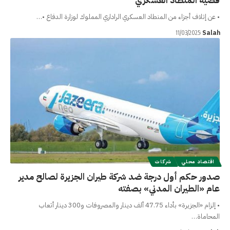
قضية المنطاد العسكري
• عن إتلاف أجزاء من المنطاد العسكري الراداري المملوك لوزارة الدفاع •…
Salah
11/03/2025
اقتصاد محلي
شركات
صدور حكم أول درجة ضد شركة طيران الجزيرة لصالح مدير
عام «الطيران المدني» بصفته
• إلزام «الجزيرة» بأداء 47.75 ألف دينار والمصروفات و300 دينار أتعاب
المحاماة…