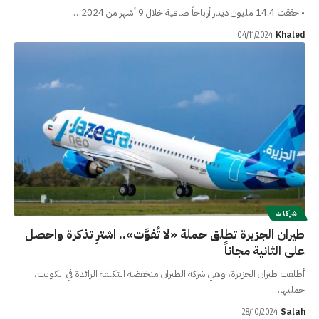
• حققت 14.4 مليون دينار أرباحاً صافية خلال 9 أشهر من 2024…
Khaled
04/11/2024
شركات
طيران الجزيرة تطلق حملة «لا تُفوَّت».. اشترِ تذكرة واحصل
على الثانية مجاناً
أطلقت طيران الجزيرة، وهي شركة الطيران منخفضة التكلفة الرائدة في الكويت،
حملتها…
Salah
28/10/2024