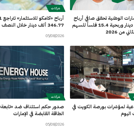
شركات
ارات الوطنية تحقق صافي أرباح
12.3 مليون دينار وربحية 15.4 فلساً للسهم
346.77 ألف دينار خلال النصف الأول 2026
ني من 2026
05/08/2026
شركات
ة لمؤشرات بورصة الكويت في
صدور حكم استئناف ضد «تابعة»
 اليوم
الطاقة القابضة في الإمارات
05/08/2026