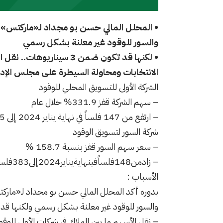
• المحلل المالي حسن بو مجداد لـ«ماركتس
»
:
والسور للوقود غير معلنة بشكل رسمي
• لكنها قد تكون ضمن 3 سيناريوهات
..
نقل ا
الانتخابات ومحاولة السيطرة على مجلس الإدا
الشركة الأولى للتسويق المحلي للوقود
–
سهم الشركة قفز 331
9
.
%
خلال عام
–
ارتفع من 147 فلساً في نهاية يناير 2024 إلى 635 فلساً في 12 فبراير 2025
شركة السور لتسويق الوقود
–
سعر سهم السور قفز بنسبة 158
7
.
%
–
زادمن148فلساًفينهايةيناير2024إلى383فلساًفي12فبراير2025
الأسباب
:
بدوره أكد المحلل المالي حسن بو مجداد لـ«مارك
والسور للوقود غير معلنة بشكل رسمي ولكنها قد تكون ض
–
نقل الأسهم ما بين الملاك في شركات الأولى للوقو