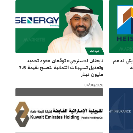
شركات
يكي لدعم
تابعتان لـ«سنرجي» توقعان عقود تجديد
ة
وتعديل تسهيلات ائتمانية لتصبح بقيمة 7.5
مليون دينار
04/08/2026