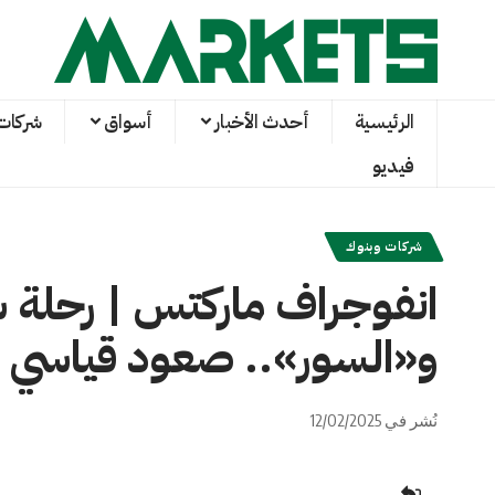
الرئيسية
أحدث الأخبار
أسواق
شركات
فيديو
شركات وبنوك
انفوجراف ماركتس | رحلة 
و«السور».. صعود قياسي 
نُشر في 12/02/2025