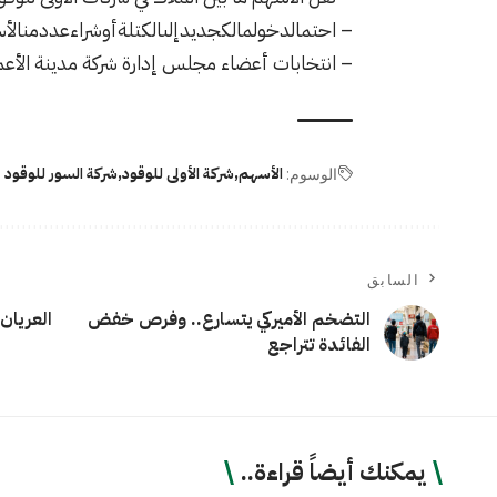
–
احتمالدخولمالكجديدإلىالكتلةأوشراءعددمنالأ
–
انتخابات أعضاء مجلس إدارة شركة مدينة الأع
الأسهم
شركة الأولى للوقود
شركة السور للوقود
الوسوم:
السابق
التضخم الأميركي يتسارع.. وفرص خفض
العريان
الفائدة تتراجع
يمكنك أيضاً قراءة..