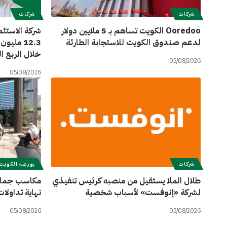
شركات
شركات
Ooredoo الكويت تساهم بـ 5 ملايين دولار
شركة الاستثم
لدعم صندوق الكويت للاستجابة الطارئة
خلال الربع الثا
05/08/2026
05/08/2026
شركات
بورصة الكويت
طلال الملا يستقيل من منصبه كرئيس تنفيذي
مكاسب جماعي
لشركة «إنوفست» لأسباب شخصية
نهاية تداولات
05/08/2026
05/08/2026