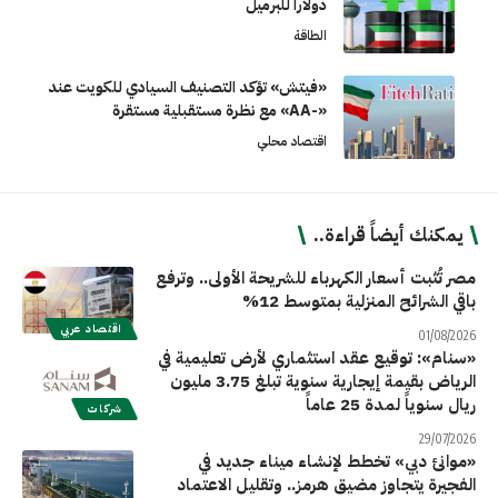
دولاراً للبرميل
الطاقة
«فيتش» تؤكد التصنيف السيادي للكويت عند
«-AA» مع نظرة مستقبلية مستقرة
اقتصاد محلي
يمكنك أيضاً قراءة..
مصر تُثبت أسعار الكهرباء للشريحة الأولى.. وترفع
باقي الشرائح المنزلية بمتوسط 12%
اقتصاد عربي
01/08/2026
«سنام»: توقيع عقد استثماري لأرض تعليمية في
الرياض بقيمة إيجارية سنوية تبلغ 3.75 مليون
ريال سنوياً لمدة 25 عاماً
شركات
29/07/2026
«موانئ دبي» تخطط لإنشاء ميناء جديد في
الفجيرة يتجاوز مضيق هرمز.. وتقليل الاعتماد