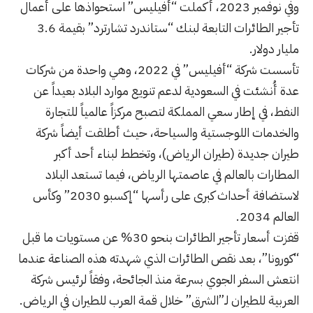
وفي نوفمبر 2023، أكملت “أفيليس” استحواذها على أعمال
تأجير الطائرات التابعة لبنك “ستاندرد تشارترد” بقيمة 3
6
.
مليار دولار
.
تأسست شركة “أفيليس” في 2022، وهي واحدة من شركات
عدة أُنشئت في السعودية لدعم تنويع موارد البلاد بعيداً عن
النفط، في إطار سعي المملكة لتصبح مركزاً عالمياً للتجارة
والخدمات اللوجستية والسياحة، حيث أطلقت أيضاً شركة
طيران جديدة
(
طيران الرياض
)
، وتخطط لبناء أحد أكبر
المطارات بالعالم في عاصمتها الرياض، فيما تستعد البلاد
لاستضافة أحداث كبرى على رأسها “إكسبو 2030” وكأس
العالم 2034
.
قفزت أسعار تأجير الطائرات بنحو 30
%
عن مستويات ما قبل
“كورونا”، بعد نقص الطائرات الذي شهدته هذه الصناعة عندما
انتعش السفر الجوي بسرعة منذ الجائحة، وفقاً لرئيس شركة
العربية للطيران لـ”الشرق” خلال قمة العرب للطيران في الرياض
.