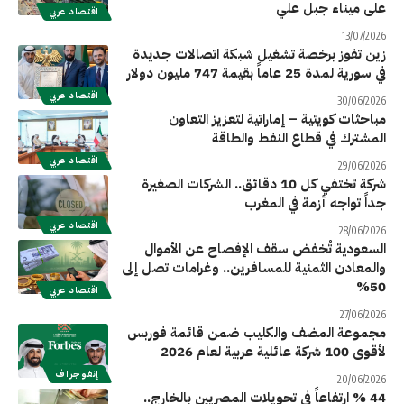
على ميناء جبل علي
اقتصاد عربي
13/07/2026
زين تفوز برخصة تشغيل شبكة اتصالات جديدة
في سورية لمدة 25 عاماً بقيمة 747 مليون دولار
اقتصاد عربي
30/06/2026
مباحثات كويتية – إماراتية لتعزيز التعاون
المشترك في قطاع النفط والطاقة
اقتصاد عربي
29/06/2026
شركة تختفي كل 10 دقائق.. الشركات الصغيرة
جداً تواجه أزمة في المغرب
اقتصاد عربي
28/06/2026
السعودية تُخفض سقف الإفصاح عن الأموال
والمعادن الثمنية للمسافرين.. وغرامات تصل إلى
50%
اقتصاد عربي
27/06/2026
مجموعة المضف والكليب ضمن قائمة فوربس
لأقوى 100 شركة عائلية عربية لعام 2026
إنفوجراف
20/06/2026
44 % ارتفاعاً في تحويلات المصريين بالخارج..