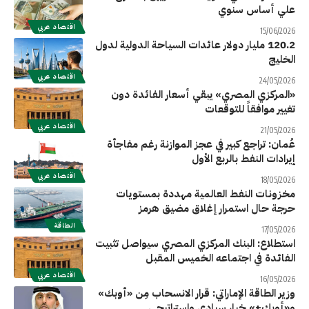
علي أساس سنوي
اقتصاد عربي
15/06/2026
120.2 مليار دولار عائدات السياحة الدولية لدول
الخليج
اقتصاد عربي
24/05/2026
«المركزي المصري» يبقي أسعار الفائدة دون
تغيير موافقاً للتوقعات
اقتصاد عربي
21/05/2026
عُمان: تراجع كبير في عجز الموازنة رغم مفاجأة
إيرادات النفط بالربع الأول
اقتصاد عربي
18/05/2026
مخزونات النفط العالمية مهددة بمستويات
حرجة حال استمرار إغلاق مضيق هرمز
الطاقة
17/05/2026
استطلاع: البنك المركزي المصري سيواصل تثبيت
الفائدة في اجتماعه الخميس المقبل
اقتصاد عربي
16/05/2026
وزير الطاقة الإماراتي: قرار الانسحاب مِن «أوبك»
و«أوبك+» ​خيار ‌سيادي واستراتيجي