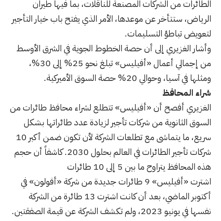
الطائرات من الشركات المصنعة للناقلات، بما فيها طيران
الرياض، ستتأخر عن موعدها، الأمر الذي يفتح باب خيار التأجير
لتعويض تباطؤ التسليمات
.
وأشار الغزيري إلى أن حصة الخطوط الجوية في الشرق الأوسط
من إجمالي أعمال
«
أفيليس
»
تبلغ نحو 25
%
إلى 30
%
،
ومثلها في آسيا، وحوالي 20
%
حصة السوق الأميركية
.
شراء المحافظ
الغزيري أفصح أن
«
أفيليس
»
تتطلع لشراء محافظ طائرات من
السوق الثانوية من شركات تأجير لزيادة عدد طائراتها بشكل
سريع، ما يتماشى مع تطلعات الشركة لأن تكون ضمن أكبر 10
شركات تأجير الطائرات في العالم بحلول 2030
.
كاشفاً أن حجم
هذه المحافظ يتراوح ما بين 5 إلى 10 طائرات
اشترت
«
أفيليس
»
9 طائرات جديدة من شركة
«
أفولون
»
في
أكتوبر الماضي، بعد أن كانت اشترت 13 طائرة من الشركة
نفسها في يونيو 2023، ولم تكشف الشركة عن قيمة الصفقتين
.