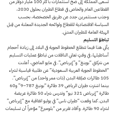
تسعى المملكة إلى ضخ استثمارات بأكثر 100 مليار دولار من
القطاعين العام والخاص في قطاع الطيران بحلول 2030،
وجذب مستثمرين جدد عن طريق الخصخصة، بحسب
السياسة الاقتصادية للقطاع ولوائحه الجديدة المعلنة من قِبل
الهيئة العامة للطيران المدني
.
تباطؤ التسليم
يأتي هذا فيما تتطلع الخطوط الجوية في البلاد إلى زيادة أحجام
أساطيلها، في وقتٍ تعاني الناقلات من تباطؤ عمليات التسليم
من شركتي “بوينغ” و”إيرباص”
.
في مايو الماضي، أعلنت
“الخطوط الجوية العربية السعودية” عن طلبية قياسية لشراء
105 طائرات ضيّقة البدن
(
ذات ممر واحد
)
من “إيرباص”
.
بينما اشترت طيران الرياض 39 طائرة “بونيغ 787
–
9” و60
طائرة “إيرباص 321 نيو” وتدرس شراء 50 طائرة عريضة
البدن
.
كما وقعت “طيران ناس” في يوليو اتفاقية مع “إيرباص”
لشراء 90 طائرة
.
وأفاد تقرير من “بلومبرغ” مؤخراً أن تسليمات