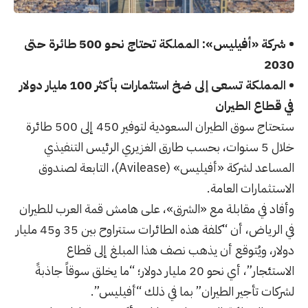
• شركة
«
أفيليس
»
:
المملكة تحتاج نحو 500 طائرة حتى
2030
• المملكة تسعى إلى ضخ استثمارات بأكثر 100 مليار دولار
في قطاع الطيران
ستحتاج سوق الطيران السعودية لتوفير 450 إلى 500 طائرة
خلال 5 سنوات، بحسب طارق الغزيري الرئيس التنفيذي
المساعد لشركة
«
أفيليس
»
(
Avilease
)
، التابعة لصندوق
الاستثمارات العامة
.
وأفاد في مقابلة مع
«
الشرق
»
، على هامش قمة العرب للطيران
في الرياض، أن “كلفة هذه الطائرات ستتراوح بين 35 و45 مليار
دولار، ويُتوقع أن يذهب نصف هذا المبلغ إلى قطاع
الاستئجار”، أي نحو 20 مليار دولار؛ “ما يخلق سوقاً جاذبةً
لشركات تأجير الطيران” بما في ذلك “أفيليس”
.