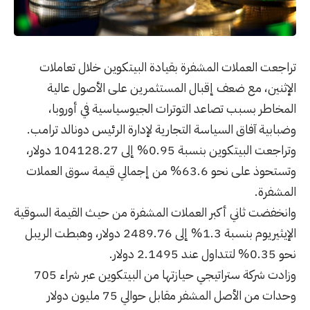
تراجعت العملات المشفرة بقيادة البيتكوين خلال تعاملات
الإثنين، مع ضعف إقبال المستثمرين على الأصول عالية
المخاطر بسبب تصاعد التوترات الجيوسياسية في أوروبا،
وضبابية آفاق السياسة التجارية لإدارة الرئيس دونالد ترامب.
وتراجعت البيتكوين بنسبة 0.95% إلى 104128.27 دولار،
وتستحوذ على نحو 63.6% من إجمالي قيمة سوق العملات
المشفرة.
وانخفضت ثاني أكبر العملات المشفرة من حيث القيمة السوقية
الإيثيريوم بنسبة 1.3% إلى 2489.76 دولار، وهبطت الريبل
نحو 0.35% لتتداول عند 2.1495 دولار.
وزادت شركة ستراتيجي حيازتها من البيتكوين عبر شراء 705
وحدات من الأصل المشفر مقابل حوالي 75 مليون دولار