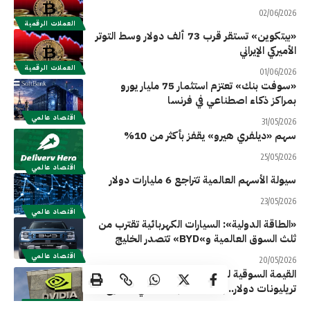
02/06/2026
العملات الرقمية
«بيتكوين» تستقر قرب 73 ألف دولار وسط التوتر
الأميركي الإيراني
العملات الرقمية
01/06/2026
«سوفت بنك» تعتزم استثمار 75 مليار يورو
بمراكز ذكاء اصطناعي في فرنسا
اقتصاد عالمي
31/05/2026
سهم «ديلفري هيرو» يقفز بأكثر من 10%
25/05/2026
اقتصاد عالمي
سيولة الأسهم العالمية تتراجع 6 مليارات دولار
23/05/2026
اقتصاد عالمي
«الطاقة الدولية»: السيارات الكهربائية تقترب من
ثلث السوق العالمية و»BYD» تتصدر الخليج
اقتصاد عالمي
20/05/2026
القيمة السوقية لـ«إنفيديا» تقترب من 6
تريليونات دولار.. بعد مكاسب 20% في أسبوع
اقتصاد عالمي
14/05/2026