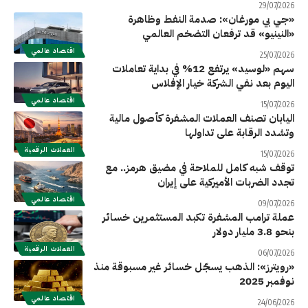
29/07/2026
«جي بي مورغان»: صدمة النفط وظاهرة
«النينيو» قد ترفعان التضخم العالمي
اقتصاد عالمي
25/07/2026
سهم «لوسيد» يرتفع 12% في بداية تعاملات
اليوم بعد نفي الشركة خيار الإفلاس
اقتصاد عالمي
15/07/2026
اليابان تصنف العملات المشفرة كأصول مالية
وتشدد الرقابة على تداولها
العملات الرقمية
15/07/2026
توقف شبه كامل للملاحة في مضيق هرمز.. مع
تجدد الضربات الأميركية على إيران
اقتصاد عالمي
09/07/2026
عملة ترامب المشفرة تكبد المستثمرين خسائر
بنحو 3.8 مليار دولار
العملات الرقمية
06/07/2026
«رويترز»: الذهب يسجّل خسائر غير مسبوقة منذ
نوفمبر 2025
اقتصاد عالمي
24/06/2026