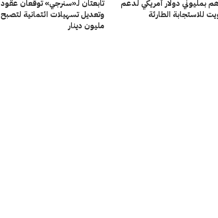
 بمليوني دولار أمريكي لدعم
تابعتان لـ«سنرجي» توقعان عقود 
ت للاستجابة الطارئة
مليون دينار
04/08/2026
«النخيل» تحقق أرباحاً صافية بقيمة 109.60
ألف دينار خلال النصف الأول 2026 بتراجع