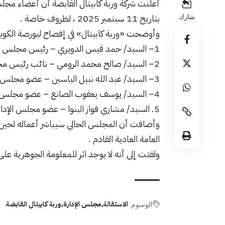
أعلنت شركة وربة كابيتال القابضة أن أعضاء مجل
بتاريخ
11
سبتمبر
2025
، لظروف خاصة .
شارك
وأوضحت «وربة كابيتال» في إفصاح لبورصة الكوي
1
– السيد/ حمد قيس الدويري – رئيس مجلس الإ
2
– السيد/ صالح محمد الرومي – نائب رئيس مجل
3
– السيد/ عبد الله نبيل الياسين – عضو مجلس ال
4
– السيد/ يوسف يعقوب الصانع – عضو مجلس ال
5
. السيد/ مشاري فواز البنوا – عضو مجلس الإدار
وأضافت أن المجلس الحالي سيباشر أعماله لحين
العامة العادية القادم .
ولفتت إلى أنه لا يوجد اثر للمعلومة الجوهرية على ا
الاستقالة
مجلس الإدارة
وربة كابيتال القابضة
الوسوم: