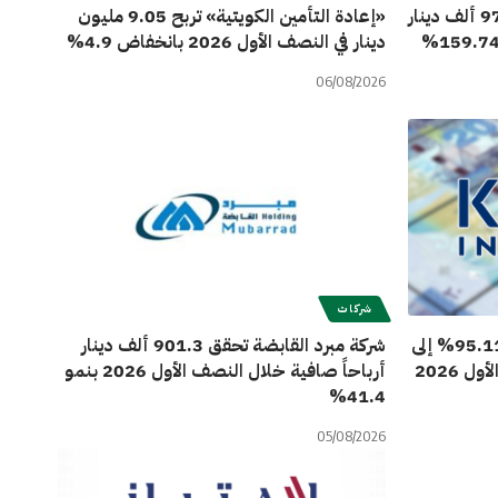
مجموعة سنام القابضة تربح 970.1 ألف دينار
«إعادة التأمين الكويتية» تربح 9.05 مليون
دينار في النصف الأول 2026 بانخفاض 4.9%
06/08/2026
شركات
أرباح «كامكو للاستثمار» تتراجع 95.11% إلى
شركة مبرد القابضة تحقق 901.3 ألف دينار
أرباحاً صافية خلال النصف الأول 2026 بنمو
41.4%
05/08/2026