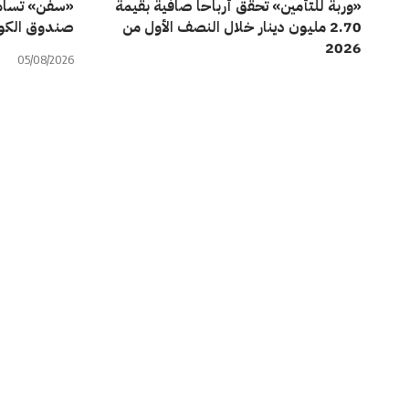
«وربة للتأمين» تحقق أرباحاً صافية بقيمة
«سفن» تساهم
2.70 مليون دينار خلال النصف الأول من
صندوق الكوي
2026
05/08/2026
05/08/2026
شركات
شركات
«الكويتية الإماراتية القابضة» تتحول للربحية
محققة 205.71 ألف دينار أرباح خلال النصف
الأول من عام 2026
57.48%
04/08/2026
04/08/2026