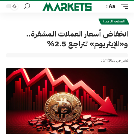
Aa
Font
Resizer
العملات الرقمية
انخفاض أسعار العملات المشفرة..
و«الإيثريوم» تتراجع 2.5%
نُشر في 06/11/2025