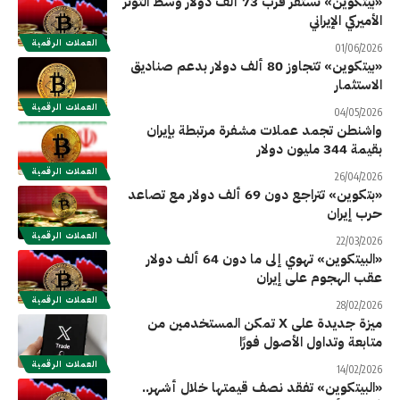
«بيتكوين» تستقر قرب 73 ألف دولار وسط التوتر
الأميركي الإيراني
العملات الرقمية
01/06/2026
«بيتكوين» تتجاوز 80 ألف دولار بدعم صناديق
الاستثمار
العملات الرقمية
04/05/2026
واشنطن تجمد عملات مشفرة مرتبطة بإيران
بقيمة 344 مليون دولار
العملات الرقمية
26/04/2026
«بتكوين» تتراجع دون 69 ألف دولار مع تصاعد
حرب إيران
العملات الرقمية
22/03/2026
«البيتكوين» تهوي إلى ما دون 64 ألف دولار
عقب الهجوم على إيران
العملات الرقمية
28/02/2026
ميزة جديدة على X تمكن المستخدمين من
متابعة وتداول الأصول فورًا
العملات الرقمية
14/02/2026
«البيتكوين» تفقد نصف قيمتها خلال أشهر..