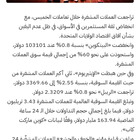
تراجعت العملات المشفرة خلال تعاملات الخميس، مع
انخفاض ثقة المستثمرين في الأسواق، في ظل عدم اليقين
بشأن آفاق اقتصاد الولايات المتحدة.
وانخفضت «
البيتكوين
» بنسبة
0.8
% عند
103101
دولار،
واستحوذت على نحو
60
% من إجمالي قيمة سوق العملات
المشفرة.
وفي حين هبطت «
الإيثيريوم
»، ثاني أكبر العملات المشفرة من
حيث القيمة السوقية، بنسبة
2.55
% إلى
3369.66
دولار،
تراجعت «
الريبل
» نحو
0.8
% عند
2.3209
دولار.
وتبلغ القيمة السوقية العالمية للعملات المشفرة
3.43
تريليون
دولار، فيما بلغ إجمالي حجم التداولات خلال الـ
24
ساعة
الماضية
163.94
مليار دولار، وفقًا لبيانات «كوين ماركت
كاب».
وبلغت قراءة مؤشر «الخوف والجشع» للعملات المشفّرة
24