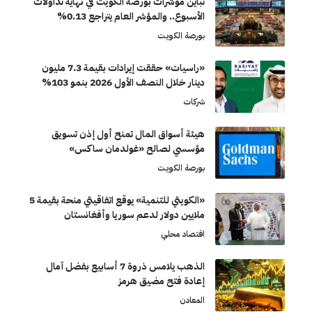
تباين مؤشرات بورصة الكويت في نهاية تداولات
الأسبوع.. والمؤشر العام يتراجع 0.13%
بورصة الكويت
«راسيات» حققت إيرادات بقيمة 7.3 مليون
دينار خلال النصف الأول 2026 بنمو 103%
شركات
هيئة أسواق المال تمنح أول إذن تسويق
مؤسسي لصالح «غولدمان ساكس»
بورصة الكويت
«الكويتي للتنمية» يوقع اتفاقيتي منحة بقيمة 5
ملايين دولار لدعم سوريا وأفغانستان
اقتصاد محلي
الذهب يلامس ذروة 7 أسابيع بفضل آمال
إعادة فتح مضيق هرمز
المعادن