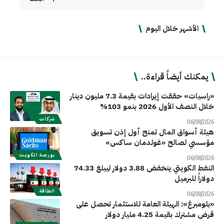
الأشهر خلال اليوم
يمكنك أيضاً قراءة..
«راسيات» حققت إيرادات بقيمة 7.3 مليون دينار
خلال النصف الأول 2026 بنمو 103%
شركات
06/08/2026
هيئة أسواق المال تمنح أول إذن تسويق
مؤسسي لصالح «غولدمان ساكس»
بورصة الكويت
06/08/2026
النفط الكويتي ينخفض 3.88 دولار ليبلغ 74.33
دولاراً للبرميل
الطاقة
06/08/2026
«بلومبرغ»: الهيئة العامة للاستثمار تحصل على
قرض مشترك بقيمة 4.25 مليار دولار