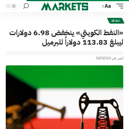
Aa
Font
Resizer
الطاقة
«النفط الكويتي» ينخفض 6.98 دولارات
ليبلغ 113.83 دولاراً للبرميل
نُشر في 26/05/2026