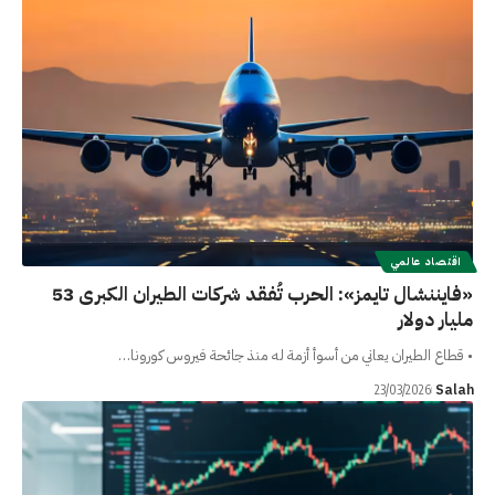
اقتصاد عالمي
«فايننشال تايمز»: الحرب تُفقد شركات الطيران الكبرى 53
مليار دولار
• قطاع الطيران يعاني من أسوأ أزمة له منذ جائحة فيروس كورونا…
Salah
23/03/2026