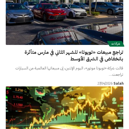
شركات
تراجع مبيعات «تويوتا» للشهر الثاني في مارس متأثرة
بانخفاض في الشرق الأوسط
قالت شركة «تويوتا موتور»، اليوم الإثنين، إن مبيعاتها العالمية من السيارات
تراجعت…
Salah
27/04/2026