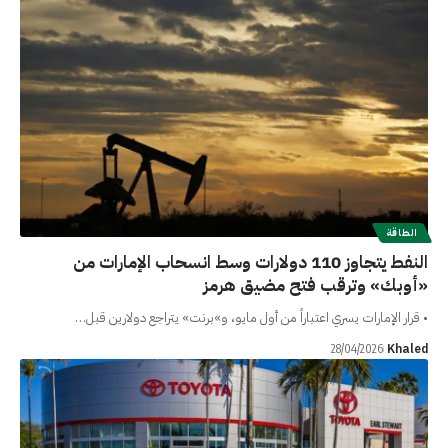
الطاقة
النفط يتجاوز 110 دولارات وسط انسحاب الإمارات من
«أوبك» وترقب فتح مضيق هرمز
• قرار الإمارات يسري اعتباراً من أول مايو، و»برنت» يتراجع دولارين قبل…
Khaled
28/04/2026